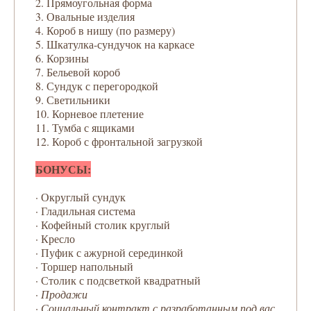
2. Прямоугольная форма
3. Овальные изделия
4. Короб в нишу (по размеру)
5. Шкатулка-сундучок на каркасе
6. Корзины
7. Бельевой короб
8. Сундук с перегородкой
9. Светильники
10. Корневое плетение
11. Тумба с ящиками
12. Короб с фронтальной загрузкой
БОНУСЫ:
·
Округлый сундук
·
Гладильная система
·
Кофейный столик круглый
·
Кресло
·
Пуфик с ажурной серединкой
·
Торшер напольный
·
Столик с подсветкой квадратный
·
Продажи
· Социальный контракт с разработанным под вас