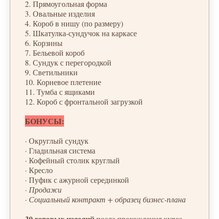
2. Прямоугольная форма
3. Овальные изделия
4. Короб в нишу (по размеру)
5. Шкатулка-сундучок на каркасе
6. Корзины
7. Бельевой короб
8. Сундук с перегородкой
9. Светильники
10. Корневое плетение
11. Тумба с ящиками
12. Короб с фронтальной загрузкой
БОНУСЫ:
·
Округлый сундук
·
Гладильная система
·
Кофейный столик круглый
·
Кресло
·
Пуфик с ажурной серединкой
·
Продажи
·
Социальный контракт + образец бизнес-плана
30 готовых изделий
после прохождения курса